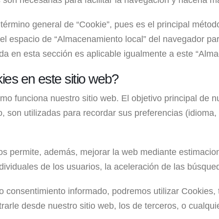
 son necesarias para facilitar la navegación y hacerla 
a el término general de “Cookie”, pues es el principal mé
ado el espacio de “Almacenamiento local” del navegador p
uida en esta sección es aplicable igualmente a este “Alm
ies en este sitio web?
o funciona nuestro sitio web. El objetivo principal de 
, son utilizadas para recordar sus preferencias (idioma, 
os permite, además, mejorar la web mediante estimacio
ndividuales de los usuarios, la aceleración de las búsqued
 consentimiento informado, podremos utilizar Cookies, t
arle desde nuestro sitio web, los de terceros, o cualqui